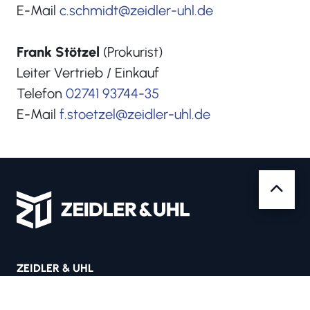
E-Mail
c.schmidt@zeidler-uhl.de
Frank Stötzel
(Prokurist)
Leiter Vertrieb / Einkauf
Telefon
02741 93744-35
E-Mail
f.stoetzel@zeidler-uhl.de
ZEIDLER & UHL
Zeidler & Uhl GmbH